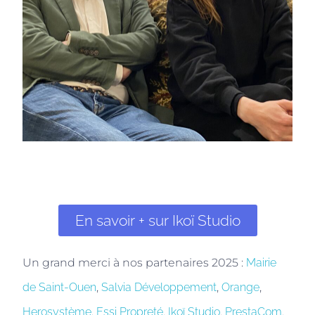
En savoir + sur Ikoï Studio
Un grand merci à nos partenaires 2025 :
Mairie
de Saint-Ouen
,
Salvia Développement
,
Orange
,
Herosystème
,
Essi Propreté
,
Ikoï Studio
,
PrestaCom
,