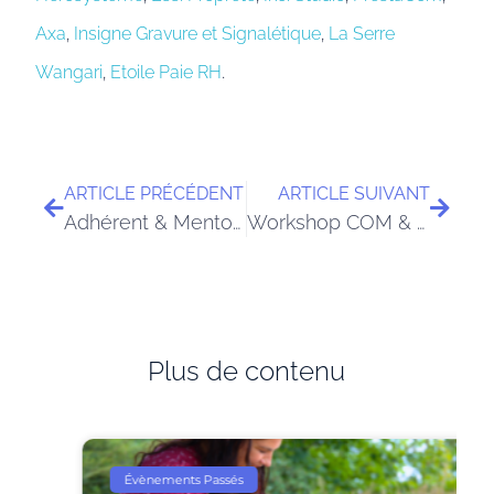
Axa
,
Insigne Gravure et Signalétique
,
La Serre
Wangari
,
Etoile Paie RH
.
ARTICLE PRÉCÉDENT
ARTICLE SUIVANT
Adhérent & Mentor – Thierry Petris
Workshop COM & SEO – mer.11 juin 2025
Plus de contenu
Évènements Passés