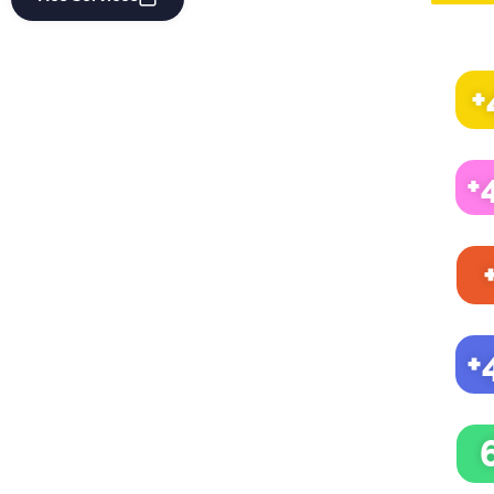
+
+
+