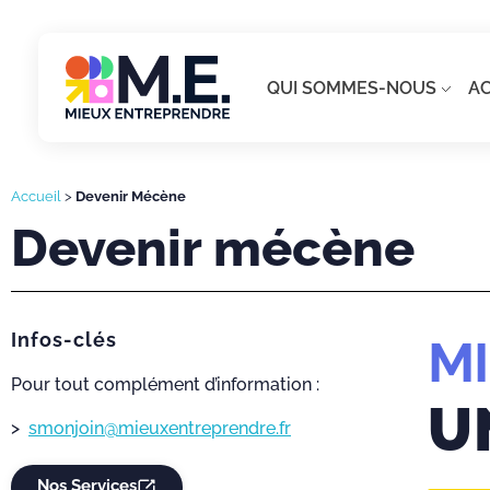
QUI SOMMES-NOUS
A
Accueil
>
Devenir Mécène
Devenir mécène
Infos-clés
M
Pour tout complément d’information :
U
>
smonjoin@mieuxentreprendre.fr
Nos Services