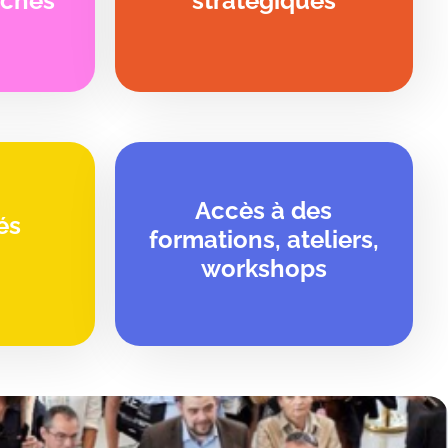
rchés
stratégiques
Accès à des
és
formations, ateliers,
workshops