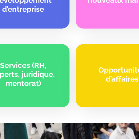
éveloppement
nouveaux ma
d’entreprise
Services (RH,
Opportunit
perts, juridique,
d’affaires
mentorat)