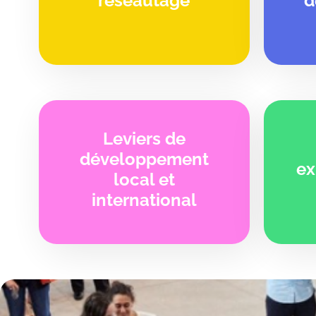
réseautage
d
Leviers de
développement
ex
local et
international